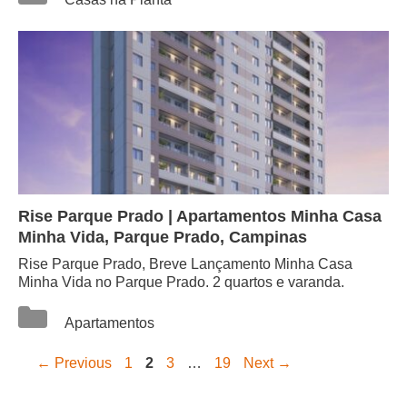
Rise Parque Prado | Apartamentos Minha Casa
Minha Vida, Parque Prado, Campinas
Rise Parque Prado, Breve Lançamento Minha Casa
Minha Vida no Parque Prado. 2 quartos e varanda.
Categorias
Apartamentos
Page
Page
Page
Page
←
Previous
1
2
3
…
19
Next
→