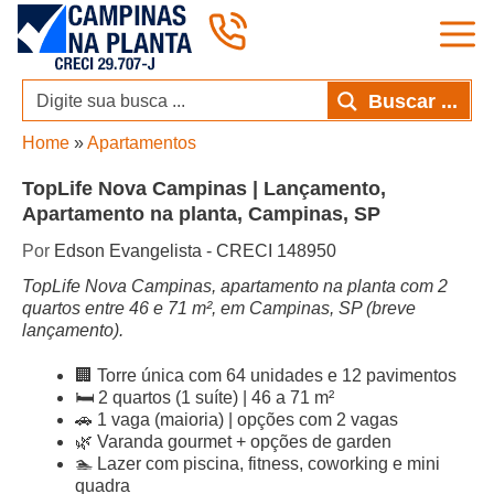
Pular
para
o
conteúdo
Buscar ...
Home
»
Apartamentos
TopLife Nova Campinas | Lançamento,
Apartamento na planta, Campinas, SP
Por
Edson Evangelista - CRECI 148950
TopLife Nova Campinas, apartamento na planta com 2
quartos entre 46 e 71 m², em Campinas, SP (breve
lançamento).
🏢 Torre única com 64 unidades e 12 pavimentos
🛏️ 2 quartos (1 suíte) | 46 a 71 m²
🚗 1 vaga (maioria) | opções com 2 vagas
🌿 Varanda gourmet + opções de garden
🏊 Lazer com piscina, fitness, coworking e mini
quadra