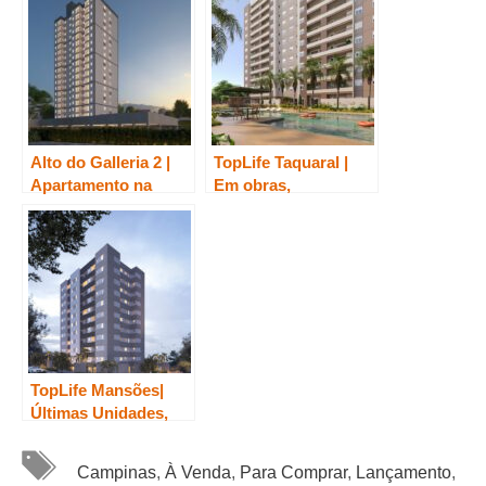
Alto do Galleria 2 |
TopLife Taquaral |
Apartamento na
Em obras,
planta, Minha Casa
Apartamentos na
Minha Vida em
planta em Campinas
Campinas
TopLife Mansões|
Últimas Unidades,
Apartamento na
Tags
Planta em Campinas
Campinas
,
À Venda
,
Para Comprar
,
Lançamento
,