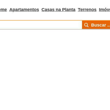
ome
Apartamentos
Casas na Planta
Terrenos
Imóv
Buscar ..