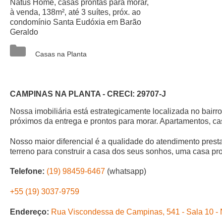
Natus Home, casas prontas para morar,
à venda, 138m², até 3 suítes, próx. ao
condomínio Santa Eudóxia em Barão
Geraldo
Categorias
Casas na Planta
CAMPINAS NA PLANTA - CRECI: 29707-J
Nossa imobiliária está estrategicamente localizada no bair
próximos da entrega e prontos para morar. Apartamentos, ca
Nosso maior diferencial é a qualidade do atendimento pres
terreno para construir a casa dos seus sonhos, uma casa pro
Telefone:
(19) 98459-6467
(whatsapp)
+55 (19) 3037-9759
Endereço:
Rua Viscondessa de Campinas, 541 - Sala 10 -