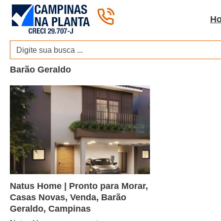
Pular
para
H
o
conteúdo
Barão Geraldo
Natus Home | Pronto para Morar,
Casas Novas, Venda, Barão
Geraldo, Campinas