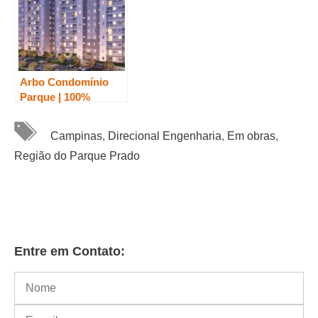
Arbo Condomínio
Parque | 100%
Vendido,
Tags
Apartamentos na
Campinas
,
Direcional Engenharia
,
Em obras
,
Planta em Campinas,
Região do Parque Prado
Minha Casa Minha
Vida
Entre em Contato: