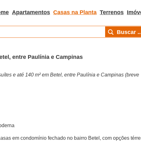
ome
Apartamentos
Casas na Planta
Terrenos
Imóv
Buscar ..
etel, entre Paulínia e Campinas
ítes e até 140 m² em Betel, entre Paulínia e Campinas (breve
moderna
asas em condomínio fechado no bairro Betel, com opções térr