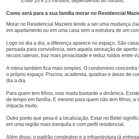
Entre 20 e 25 minutos, dependendo do horário.
Como será para a sua família morar no Residencial Mazi
Morar no Residencial Maziero tende a ser uma mudança clara
em apartamento ou em uma casa sem a estrutura de um con
Logo no dia a dia, a diferença aparece no espaço. São casa
pensada para convivência, sem aquela sensação de aperto 
recuos laterais, traz mais privacidade e reduz ruídos entre vi
A rotina também fica mais simples. O condomínio concentra l
o próprio espaço. Piscina, academia, quadras e áreas de co
dia a dia.
Para quem tem filhos, isso muda bastante a dinâmica. Exist
de tempo em família. E mesmo para quem não tem filhos, a 
impacta muito.
Outro ponto que pesa é a localização. Estar no Betel signif
em uma região mais tranquila e com perfil residencial.
Além disso, o padrão construtivo e a infraestrutura já entr