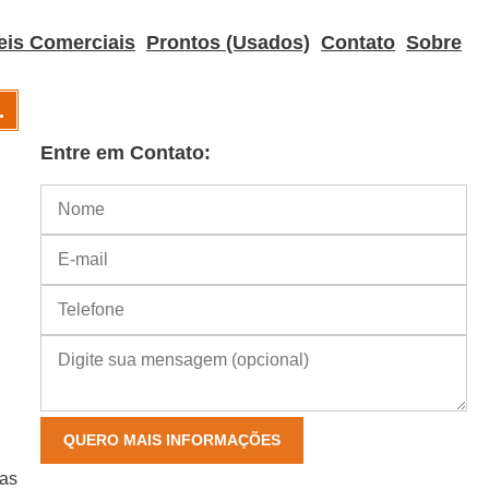
eis Comerciais
Prontos (Usados)
Contato
Sobre
.
Entre em Contato:
eas