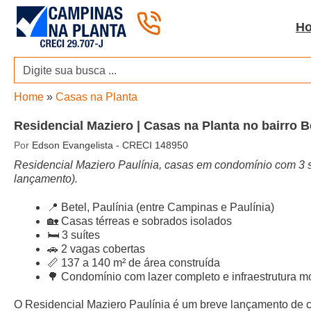
Pular
para
H
o
conteúdo
Home
»
Casas na Planta
Residencial Maziero | Casas na Planta no bairro B
Por
Edson Evangelista - CRECI 148950
Residencial Maziero Paulínia, casas em condomínio com 3 su
lançamento).
📍 Betel, Paulínia (entre Campinas e Paulínia)
🏡 Casas térreas e sobrados isolados
🛏 3 suítes
🚗 2 vagas cobertas
📏 137 a 140 m² de área construída
🌳 Condomínio com lazer completo e infraestrutura 
O Residencial Maziero Paulínia é um breve lançamento de c