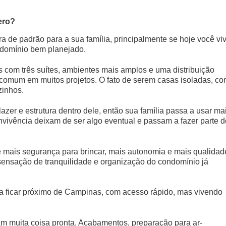
ero?
 de padrão para a sua família, principalmente se hoje você vi
domínio bem planejado.
s com três suítes, ambientes mais amplos e uma distribuição
comum em muitos projetos. O fato de serem casas isoladas, c
zinhos.
azer e estrutura dentro dele, então sua família passa a usar ma
nvivência deixam de ser algo eventual e passam a fazer parte d
e mais segurança para brincar, mais autonomia e mais qualidad
sensação de tranquilidade e organização do condomínio já
ica ficar próximo de Campinas, com acesso rápido, mas vivendo
egam muita coisa pronta. Acabamentos, preparação para ar-