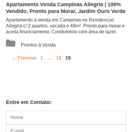
Apartamento Venda Campinas Allegria | 100%
Vendido, Pronto para Morar, Jardim Ouro Verde
Apartamento à venda em Campinas no Residencial
Allegria c/ 2 quartos, sacada e 49m². Pronto para morar e
aceita financiamento. Condomínio com área de lazer.
Categorias
Prontos à Venda
Page
Page
Page
←
Previous
1
…
18
19
Entre em Contato: