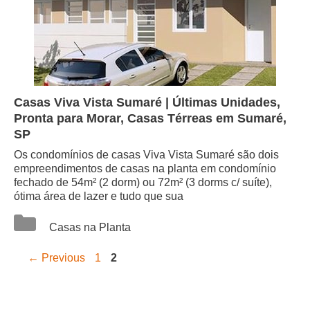
Casas Viva Vista Sumaré | Últimas Unidades,
Pronta para Morar, Casas Térreas em Sumaré,
SP
Os condomínios de casas Viva Vista Sumaré são dois
empreendimentos de casas na planta em condomínio
fechado de 54m² (2 dorm) ou 72m² (3 dorms c/ suíte),
ótima área de lazer e tudo que sua
Categorias
Casas na Planta
Page
Page
←
Previous
1
2