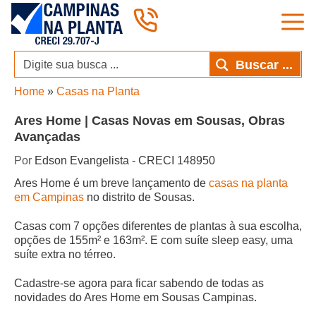
Pular
para
o
conteúdo
Buscar ...
Home
»
Casas na Planta
Ares Home | Casas Novas em Sousas, Obras
Avançadas
Por
Edson Evangelista - CRECI 148950
Ares Home é um breve lançamento de
casas na planta
em Campinas
no distrito de Sousas.
Casas com 7 opções diferentes de plantas à sua escolha,
opções de 155m² e 163m². E com suíte sleep easy, uma
suíte extra no térreo.
Cadastre-se agora para ficar sabendo de todas as
novidades do Ares Home em Sousas Campinas.